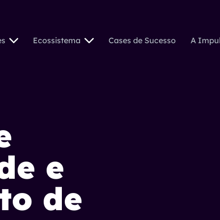
es
Ecossistema
Cases de Sucesso
A Impu
e
de e
to de