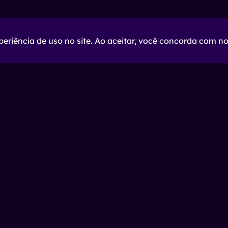
eriência de uso no site. Ao aceitar, você concorda com n
Ecossistema
A Impulso