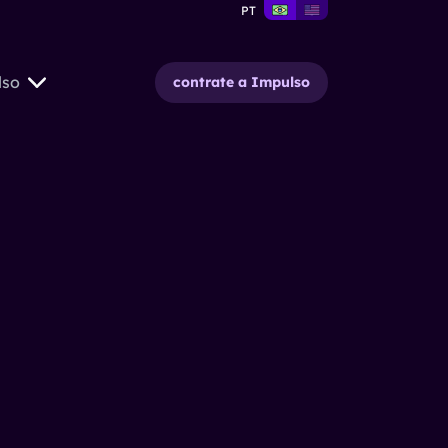
PT
lso
contrate a Impulso