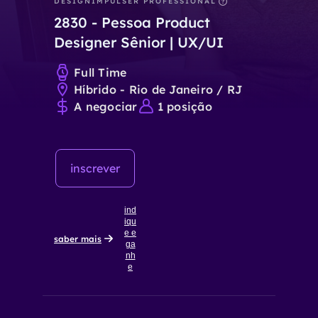
DESIGN
IMPULSER PROFESSIONAL
2830
-
Pessoa Product
Designer Sênior | UX/UI
Full Time
Híbrido - Rio de Janeiro / RJ
A negociar
1
posição
inscrever
ind
iqu
e e
saber mais
ga
nh
e