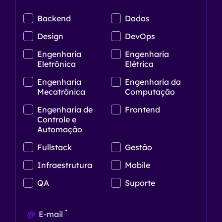
Backend
Dados
Design
DevOps
Engenharia
Engenharia
Eletrônica
Elétrica
Engenharia
Engenharia da
Mecatrônica
Computação
Engenharia de
Frontend
Controle e
Automação
Fullstack
Gestão
Infraestrutura
Mobile
QA
Suporte
*
@
E-mail