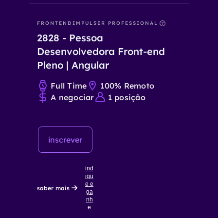
FRONTEND
IMPULSER PROFESSIONAL
2828
-
Pessoa
Desenvolvedora Front-end
Pleno | Angular
Full Time
100% Remoto
A negociar
1
posição
inscrever
ind
iqu
e e
saber mais
ga
nh
e