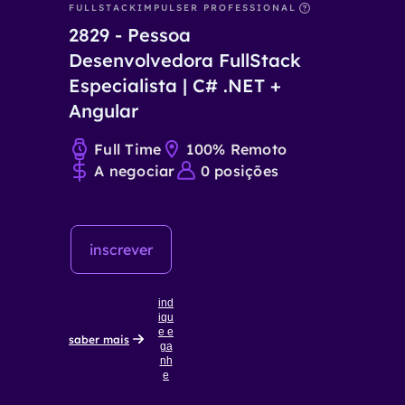
FULLSTACK
IMPULSER PROFESSIONAL
2829
-
Pessoa
Desenvolvedora FullStack
Especialista | C# .NET +
Angular
Full Time
100% Remoto
A negociar
0
posições
inscrever
ind
iqu
e e
saber mais
ga
nh
e