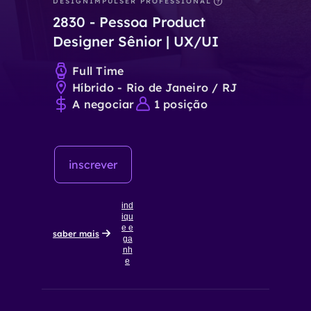
DESIGN
IMPULSER PROFESSIONAL
2830
-
Pessoa Product
Designer Sênior | UX/UI
Full Time
Híbrido - Rio de Janeiro / RJ
A negociar
1
posição
inscrever
ind
iqu
e e
saber mais
ga
nh
e