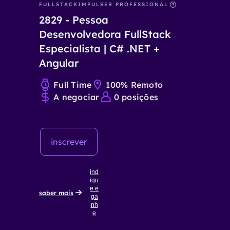
FULLSTACK
IMPULSER PROFESSIONAL
2829
-
Pessoa
Desenvolvedora FullStack
Especialista | C# .NET +
Angular
Full Time
100% Remoto
A negociar
0
posições
inscrever
ind
iqu
e e
saber mais
ga
nh
e