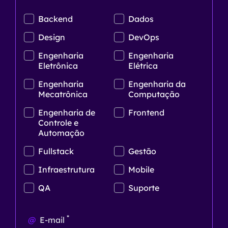
Backend
Dados
Design
DevOps
Engenharia
Engenharia
Eletrônica
Elétrica
Engenharia
Engenharia da
Mecatrônica
Computação
Engenharia de
Frontend
Controle e
Automação
Fullstack
Gestão
Infraestrutura
Mobile
QA
Suporte
*
@
E-mail