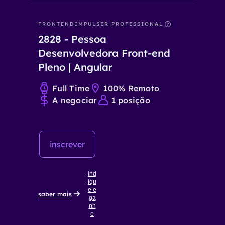
FRONTEND
IMPULSER PROFESSIONAL
2828
-
Pessoa
Desenvolvedora Front-end
Pleno | Angular
Full Time
100% Remoto
A negociar
1
posição
inscrever
ind
iqu
e e
saber mais
ga
nh
e