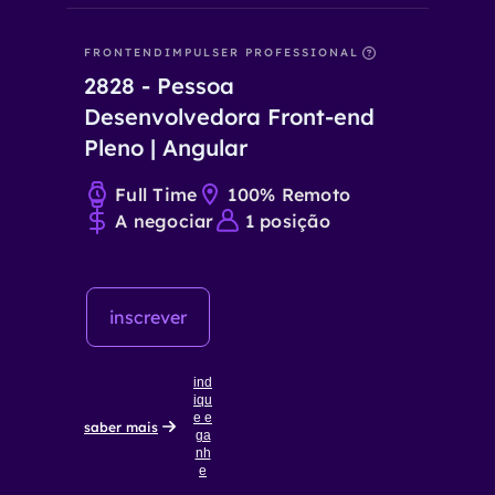
FRONTEND
IMPULSER PROFESSIONAL
2828
-
Pessoa
Desenvolvedora Front-end
Pleno | Angular
Full Time
100% Remoto
A negociar
1
posição
inscrever
ind
iqu
e e
saber mais
ga
nh
e