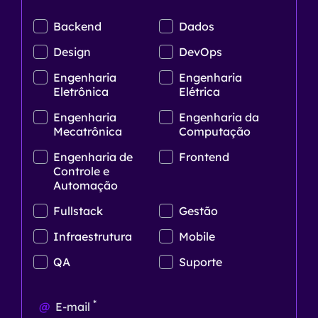
Backend
Dados
Design
DevOps
Engenharia
Engenharia
Eletrônica
Elétrica
Engenharia
Engenharia da
Mecatrônica
Computação
Engenharia de
Frontend
Controle e
Automação
Fullstack
Gestão
Infraestrutura
Mobile
QA
Suporte
*
@
E-mail