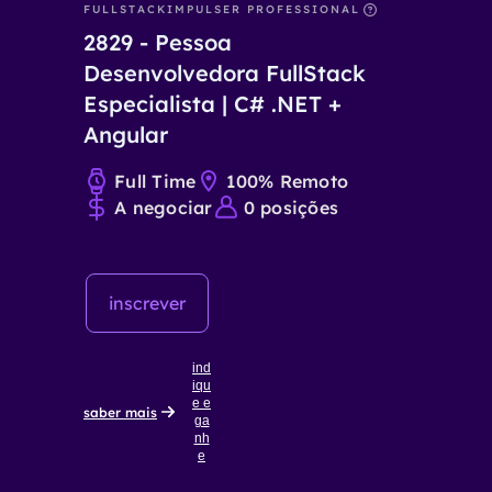
FULLSTACK
IMPULSER PROFESSIONAL
2829
-
Pessoa
Desenvolvedora FullStack
Especialista | C# .NET +
Angular
Full Time
100% Remoto
A negociar
0
posições
inscrever
ind
iqu
e e
saber mais
ga
nh
e