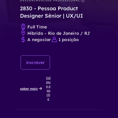
DESIGN
IMPULSER PROFESSIONAL
2830
-
Pessoa Product
Designer Sênior | UX/UI
Full Time
Híbrido - Rio de Janeiro / RJ
A negociar
1
posição
inscrever
ind
iqu
e e
saber mais
ga
nh
e