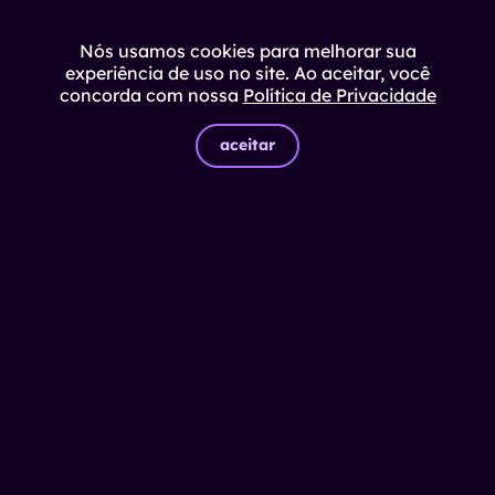
Nós usamos cookies para melhorar sua
experiência de uso no site. Ao aceitar, você
concorda com nossa
Política de Privacidade
aceitar
© Impulso
2026
Soluções
Power Hunting
Capacidade de Entrega
Impacto Inclusivo
Cases de Sucesso