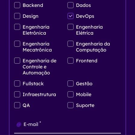
Backend
Dados
Design
DevOps
Engenharia
Engenharia
Eletrônica
Elétrica
Engenharia
Engenharia da
Mecatrônica
Computação
Engenharia de
Frontend
Controle e
Automação
Fullstack
Gestão
Infraestrutura
Mobile
QA
Suporte
*
@
E-mail