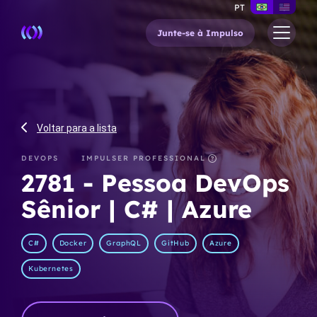
PT
Junte-se à Impulso
Voltar para a lista
DEVOPS
IMPULSER PROFESSIONAL
2781
-
Pessoa DevOps
Sênior | C# | Azure
C#
Docker
GraphQL
GitHub
Azure
Kubernetes