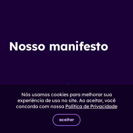
Nosso manifesto
A Impulso existe para
transformar a contratação
Nós usamos cookies para melhorar sua
experiência de uso no site. Ao aceitar, você
técnica em vantagem
concorda com nossa
Política de Privacidade
operacional
aceitar